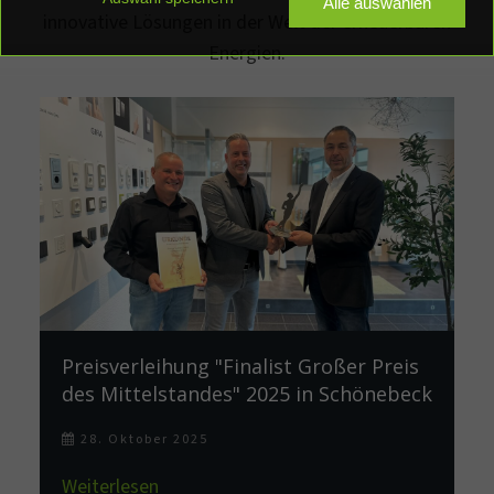
Alle auswählen
innovative Lösungen in der Welt der erneuerbaren
Elektrotechnik
Elektroinstallation
Energien.
Ladelösungen für Zuhause
E-Mobilität
PV-Anlagen
Photovoltaik
Gebäudeautomation
Smart Home
HOME Konfigurator
Preisverleihung "Finalist Großer Preis
des Mittelstandes" 2025 in Schönebeck
28. Oktober 2025
Weiterlesen