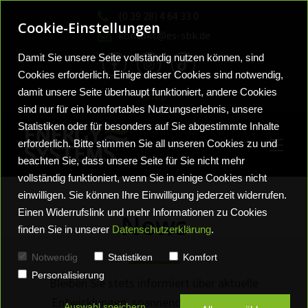
(0 39 28) 4 64 33 0
Cookie-Einstellungen
kontakt@es-sbk.de
Damit Sie unsere Seite vollständig nutzen können, sind
Cookies erforderlich. Einige dieser Cookies sind notwendig,
damit unsere Seite überhaupt funktioniert, andere Cookies
Shop
sind nur für ein komfortables Nutzungserlebnis, unsere
Statistiken oder für besonders auf Sie abgestimmte Inhalte
erforderlich. Bitte stimmen Sie all unseren Cookies zu und
beachten Sie, dass unsere Seite für Sie nicht mehr
vollständig funktioniert, wenn Sie in einige Cookies nicht
einwilligen. Sie können Ihre Einwilligung jederzeit widerrufen.
Einen Widerrufslink und mehr Informationen zu Cookies
News
finden Sie in unserer
Datenschutzerklärung
.
Sanitärlösungen
Wohlfühlbäder
Neuigkeiten
Notwendig
Statistiken
Komfort
Personalisierung
Vortrag Frag die Experten
Wärmelösungen
Heizungssysteme
Bleiben Sie stets informiert über aktuelle
Entwicklungen, spannende Projekte und
Auswahl speichern