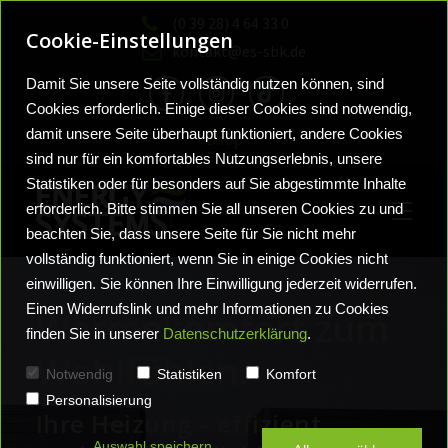
(0 39 28) 4 64 33 0
Cookie-Einstellungen
kontakt@es-sbk.de
Damit Sie unsere Seite vollständig nutzen können, sind
Cookies erforderlich. Einige dieser Cookies sind notwendig,
damit unsere Seite überhaupt funktioniert, andere Cookies
Shop
sind nur für ein komfortables Nutzungserlebnis, unsere
Statistiken oder für besonders auf Sie abgestimmte Inhalte
erforderlich. Bitte stimmen Sie all unseren Cookies zu und
beachten Sie, dass unsere Seite für Sie nicht mehr
vollständig funktioniert, wenn Sie in einige Cookies nicht
einwilligen. Sie können Ihre Einwilligung jederzeit widerrufen.
Einen Widerrufslink und mehr Informationen zu Cookies
Wärmekomfort zum
finden Sie in unserer
Datenschutzerklärung
.
Sanitärlösungen
Wohlfühlbäder
Neuigkeiten
Wohlfühlen.
Notwendig
Statistiken
Komfort
Personalisierung
Vortrag Frag die Experten
Wärmelösungen
Heizungssysteme
Ihre Heizung – effizient,
Auswahl speichern