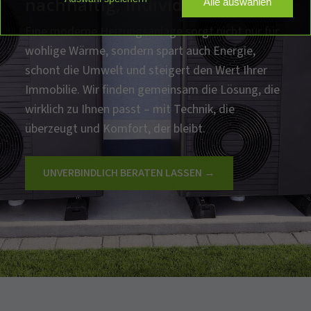
nachhaltig, individuell geplant
Alle auswählen
Elektrotechnik
Elektroinstallation
Eine moderne Heizungsanlage sorgt nicht nur für
wohlige Wärme, sondern spart auch Energie,
Ladelösungen für Zuhause
E-Mobilität
schont die Umwelt und steigert den Wert Ihrer
Immobilie. Wir finden gemeinsam die Lösung, die
wirklich zu Ihnen passt – mit Technik, die
PV-Anlagen
Photovoltaik
überzeugt und Komfort, der bleibt.
Gebäudeautomation
Smart Home
UNVERBINDLICH BERATEN LASSEN →
HOME Konfigurator