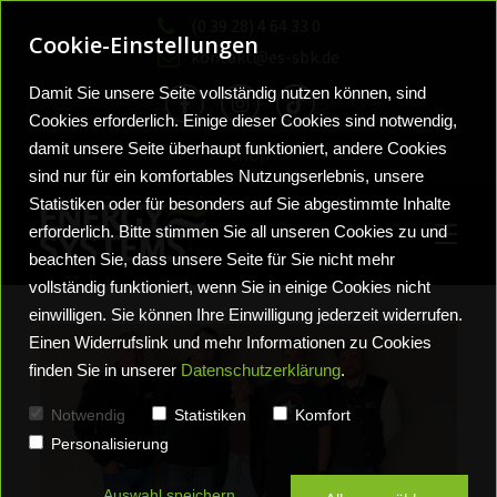
(0 39 28) 4 64 33 0
Cookie-Einstellungen
kontakt@es-sbk.de
Damit Sie unsere Seite vollständig nutzen können, sind
Cookies erforderlich. Einige dieser Cookies sind notwendig,
damit unsere Seite überhaupt funktioniert, andere Cookies
Shop
sind nur für ein komfortables Nutzungserlebnis, unsere
Statistiken oder für besonders auf Sie abgestimmte Inhalte
erforderlich. Bitte stimmen Sie all unseren Cookies zu und
beachten Sie, dass unsere Seite für Sie nicht mehr
vollständig funktioniert, wenn Sie in einige Cookies nicht
einwilligen. Sie können Ihre Einwilligung jederzeit widerrufen.
Einen Widerrufslink und mehr Informationen zu Cookies
finden Sie in unserer
Datenschutzerklärung
.
Sanitärlösungen
Wohlfühlbäder
Neuigkeiten
Notwendig
Statistiken
Komfort
Personalisierung
Vortrag Frag die Experten
Wärmelösungen
Heizungssysteme
Auswahl speichern