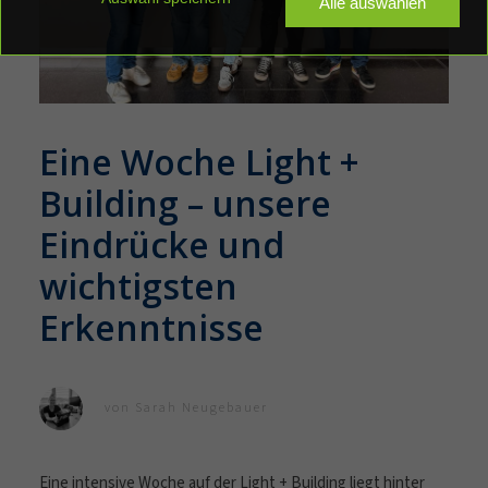
Alle auswählen
Elektrotechnik
Elektroinstallation
Ladelösungen für Zuhause
E-Mobilität
Eine Woche Light +
PV-Anlagen
Photovoltaik
Building – unsere
Eindrücke und
Gebäudeautomation
Smart Home
wichtigsten
Erkenntnisse
HOME Konfigurator
von
Sarah Neugebauer
Eine intensive Woche auf der Light + Building liegt hinter