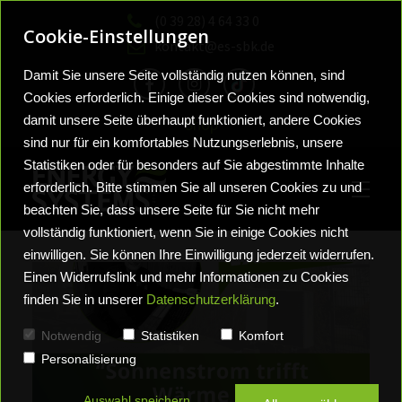
(0 39 28) 4 64 33 0
Cookie-Einstellungen
kontakt@es-sbk.de
Damit Sie unsere Seite vollständig nutzen können, sind
Cookies erforderlich. Einige dieser Cookies sind notwendig,
damit unsere Seite überhaupt funktioniert, andere Cookies
Shop
sind nur für ein komfortables Nutzungserlebnis, unsere
Statistiken oder für besonders auf Sie abgestimmte Inhalte
erforderlich. Bitte stimmen Sie all unseren Cookies zu und
beachten Sie, dass unsere Seite für Sie nicht mehr
vollständig funktioniert, wenn Sie in einige Cookies nicht
einwilligen. Sie können Ihre Einwilligung jederzeit widerrufen.
Einen Widerrufslink und mehr Informationen zu Cookies
finden Sie in unserer
Datenschutzerklärung
.
Sanitärlösungen
Wohlfühlbäder
Neuigkeiten
Notwendig
Statistiken
Komfort
Personalisierung
Vortrag Frag die Experten
Wärmelösungen
Heizungssysteme
Auswahl speichern