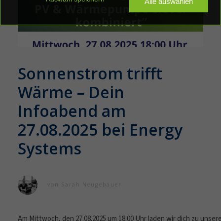
Alle auswählen
Elektrotechnik
Elektroinstallation
Ladelösungen für Zuhause
E-Mobilität
Sonnenstrom trifft
PV-Anlagen
Photovoltaik
Wärme – Dein
Infoabend am
Gebäudeautomation
Smart Home
27.08.2025 bei Energy
Systems
HOME Konfigurator
von
Sarah Neugebauer
Am Mittwoch, den 27.08.2025 um 18:00 Uhr laden wir dich zu unse